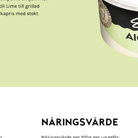
i Lime till grillad
ilkapris med stekt
NÄRINGSVÄRDE
r,
Näringsvärde per 100g ger ungefär: