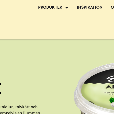
Produkter
Inspiration
O
E
skaldjur, kalvkött och
exempelvis en ljummen