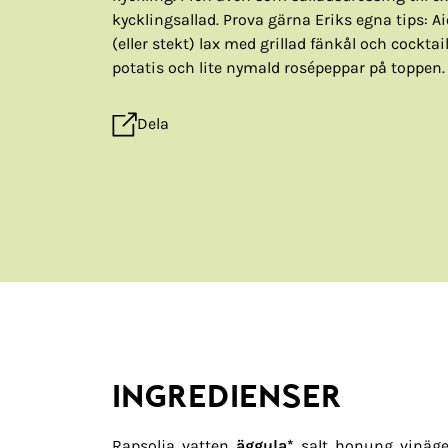
kycklingsallad. Prova gärna Eriks egna tips: Aiol
(eller stekt) lax med grillad fänkål och cockta
potatis och lite nymald rosépeppar på toppen.
Dela
INGREDIENSER
Rapsolja, vatten,
äggula*
, salt, honung, vinäge