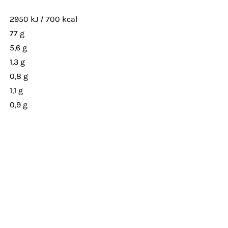
2950 kJ / 700 kcal
77 g
5,6 g
1,3 g
0,8 g
1,1 g
0,9 g