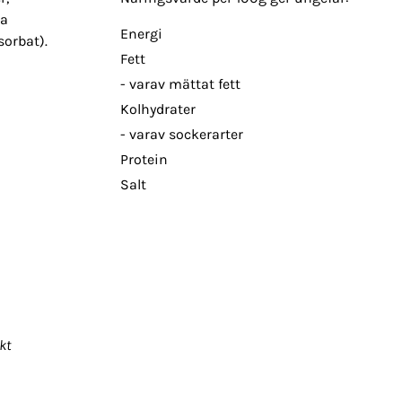
 a
Energi
orbat).
Fett
- varav mättat fett
Kolhydrater
- varav sockerarter
Protein
Salt
kt