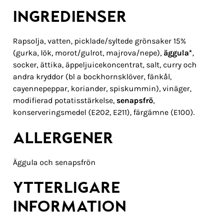
INGREDIENSER
Rapsolja, vatten, picklade/syltede grönsaker 15%
(gurka, lök, morot/gulrot, majrova/nepe),
äggula*
,
socker, ättika, äppeljuicekoncentrat, salt, curry och
andra kryddor (bl a bockhornsklöver, fänkål,
cayennepeppar, koriander, spiskummin), vinäger,
modifierad potatisstärkelse,
senapsfrö
,
konserveringsmedel (E202, E211), färgämne (E100).
ALLERGENER
Äggula och senapsfrön
YTTERLIGARE
INFORMATION