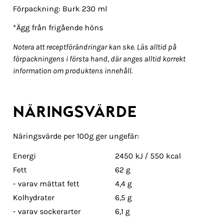
Förpackning: Burk 230 ml
*Ägg från frigående höns
Notera att receptförändringar kan ske. Läs alltid på
förpackningens i första hand, där anges alltid korrekt
information om produktens innehåll.
NÄRINGSVÄRDE
Näringsvärde per 100g ger ungefär:
Energi
2450 kJ / 550 kcal
Fett
62 g
- varav mättat fett
4,4 g
Kolhydrater
6,5 g
- varav sockerarter
6,1 g