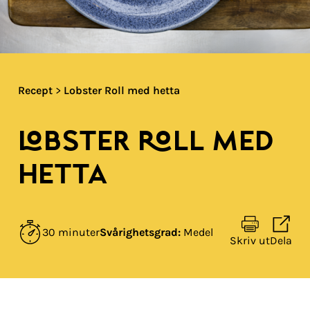
Recept
>
Lobster Roll med hetta
LOBSTER ROLL MED
HETTA
30 minuter
Svårighetsgrad:
Medel
Skriv ut
Dela