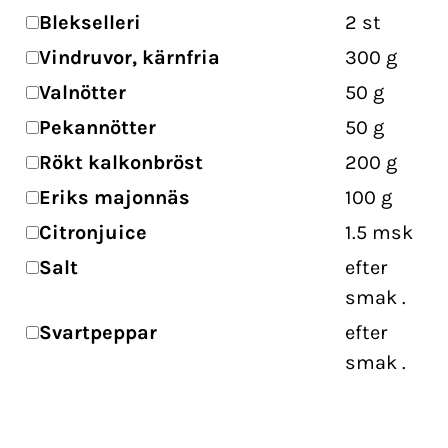
Blekselleri​
2
st
Vindruvor, kärnfria
300
g
Valnötter
50
g
Pekannötter
50
g
Rökt kalkonbröst
200
g
Eriks majonnäs
100
g
Citronjuice
1.5
msk
Salt
efter
smak
.
Svartpeppar
efter
smak
.