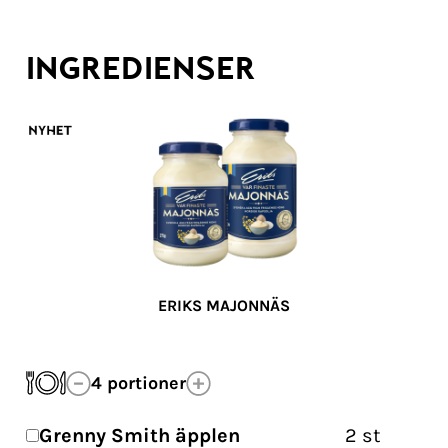
INGREDIENSER
ERIKS MAJONNÄS
4
portioner
Grenny Smith äpplen​
2
st