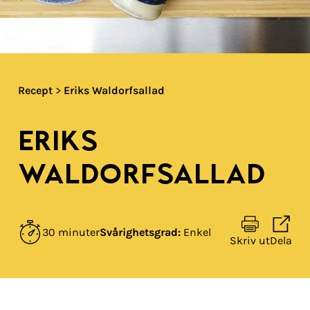
Recept
>
Eriks Waldorfsallad​
ERIKS
WALDORFSALLAD​
30 minuter
Svårighetsgrad:
Enkel
Skriv ut
Dela