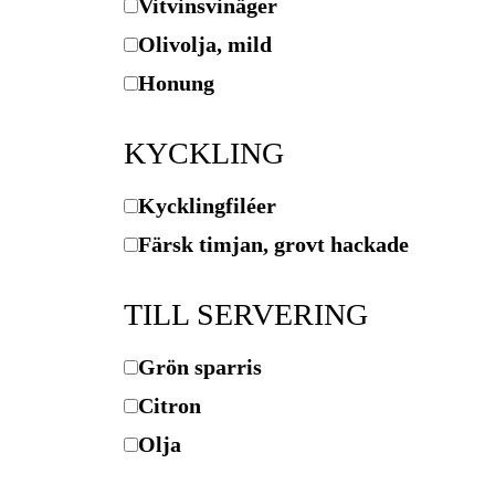
Vitvinsvinäger
Olivolja, mild
Honung
KYCKLING
Kycklingfiléer
Färsk timjan, grovt hackade
TILL SERVERING
Grön sparris
Citron
Olja