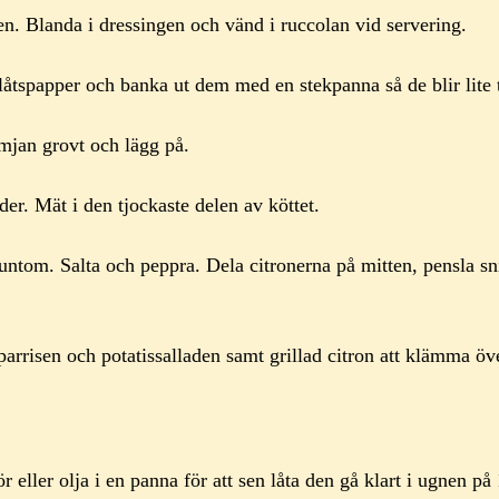
en. Blanda i dressingen och vänd i ruccolan vid servering.
åtspapper och banka ut dem med en stekpanna så de blir lite 
mjan grovt och lägg på.
der. Mät i den tjockaste delen av köttet.
runtom. Salta och peppra. Dela citronerna på mitten, pensla sni
rrisen och potatissalladen samt grillad citron att klämma över
r eller olja i en panna för att sen låta den gå klart i ugnen på