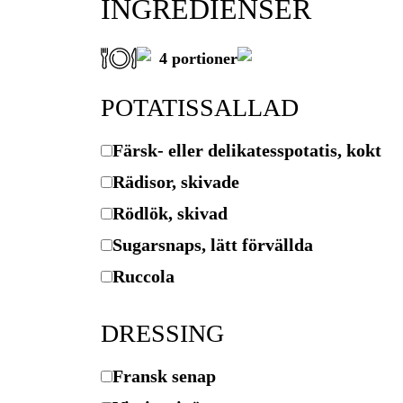
INGREDIENSER
4
portioner
POTATISSALLAD
Färsk- eller delikatesspotatis, kokt
Rädisor, skivade
Rödlök, skivad
Sugarsnaps, lätt förvällda
Ruccola
DRESSING
Fransk senap