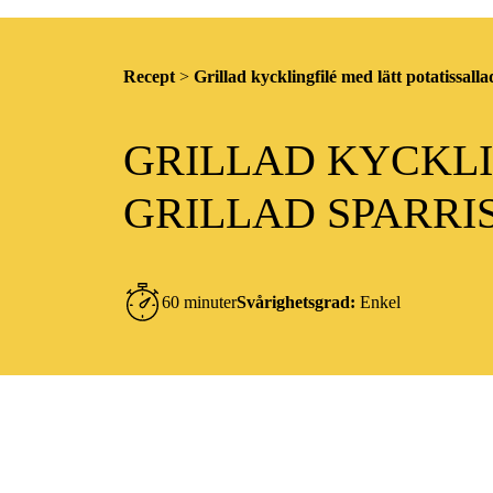
Recept
>
Grillad kycklingfilé med lätt potatissall
GRILLAD KYCKLI
GRILLAD SPARRI
60 minuter
Svårighetsgrad:
Enkel