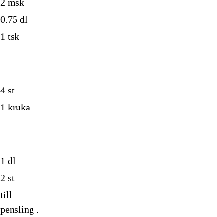
2
msk
0.75
dl
1
tsk
4
st
1
kruka
1
dl
2
st
till
pensling
.