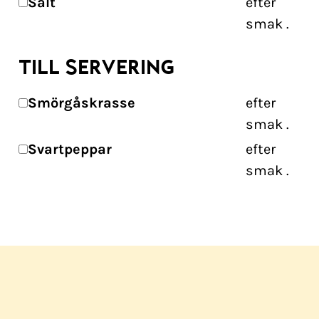
Salt
efter
smak
.
TILL SERVERING
Smörgåskrasse
efter
smak
.
Svartpeppar
efter
smak
.