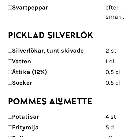
Svartpeppar
efter
smak
.
PICKLAD SILVERLÖK
Silverlökar, tunt skivade
2
st
Vatten
1
dl
Ättika (12%)
0.5
dl
Socker
0.5
dl
POMMES ALUMETTE
Potatisar
4
st
Frityrolja
5
dl