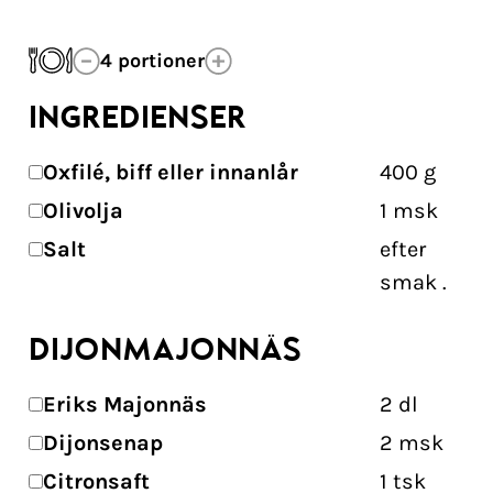
4
portioner
INGREDIENSER
Oxfilé, biff eller innanlår
400
g
Olivolja
1
msk
Salt
efter
smak
.
DIJONMAJONNÄS
Eriks Majonnäs
2
dl
Dijonsenap
2
msk
Citronsaft
1
tsk