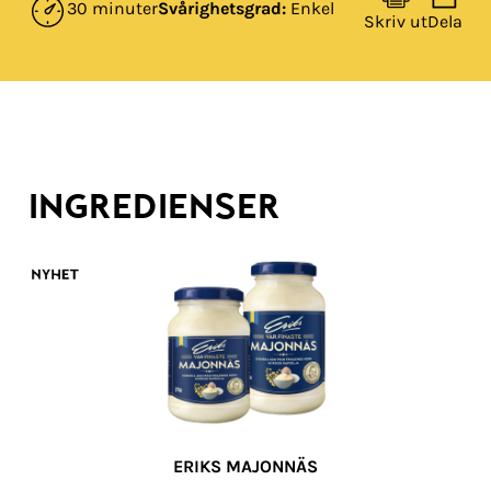
30 minuter
Svårighetsgrad:
Enkel
Skriv ut
Dela
INGREDIENSER
ERIKS MAJONNÄS