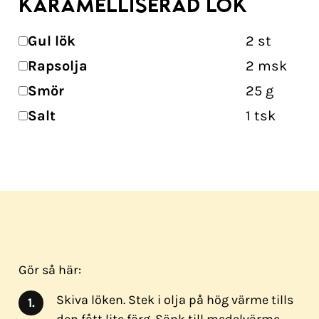
KARAMELLISERAD LÖK
Gul lök
2
st
Rapsolja
2
msk
Smör
25
g
Salt
1
tsk
Gör så här:
Skiva löken. Stek i olja på hög värme tills
den fått lite färg. Sänk till medelvärme