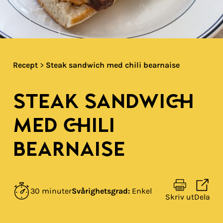
Recept
>
Steak sandwich med chili bearnaise
STEAK SANDWICH
MED CHILI
BEARNAISE
30 minuter
Svårighetsgrad:
Enkel
Skriv ut
Dela