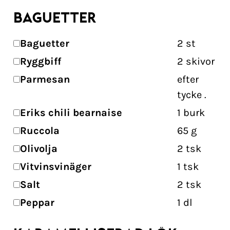
BAGUETTER
Baguetter
2
st
Ryggbiff
2
skivor
Parmesan
efter
tycke
.
Eriks chili bearnaise
1
burk
Ruccola
65
g
Olivolja
2
tsk
Vitvinsvinäger
1
tsk
Salt
2
tsk
Peppar
1
dl